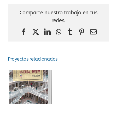
Comparte nuestro trabajo en tus
redes.
Facebook
X
LinkedIn
WhatsApp
Tumblr
Pinterest
Correo
electró
Proyectos relacionados