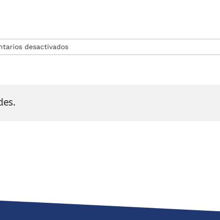
en
tarios desactivados
Warren
G.
Harding
des.