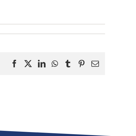
Facebook
X
LinkedIn
WhatsApp
Tumblr
Pinterest
Correo
electrónico