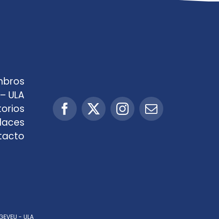
mbros
– ULA
orios
laces
tacto
GEVEU - ULA